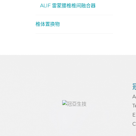
ALIF 雷蒙腰椎椎间融合器
椎体置换物
T
E
C