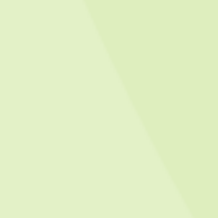
SmartLoc Evolution 史麥特艾爾脊椎固定系統
MORE