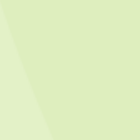
SmartLoc Omega 史麥特歐美加脊椎固定系統
MORE